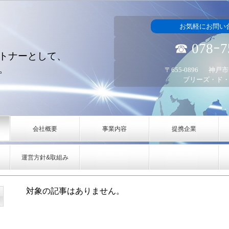
お気軽にお問い
☎ 078ｰ7
トナーとして、
。
〒655-0896
神戸市
ブリーズ・ド・
会社概要
事業内容
提携企業
運営方針&取組み
対象の記事はありません。