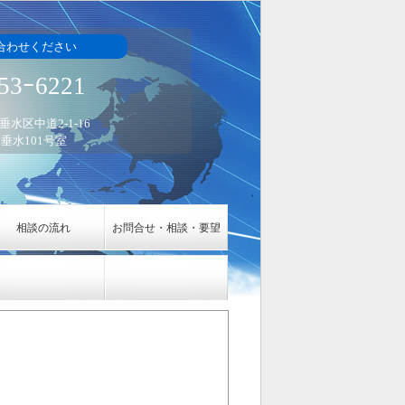
合わせください
53ｰ6221
垂水区中道2-1-16
垂水101号室
相談の流れ
お問合せ・相談・要望